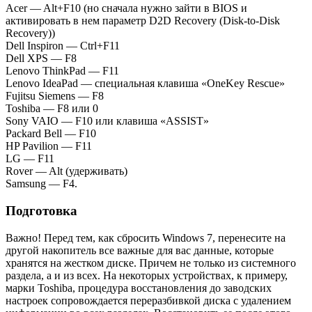
Acer — Alt+F10 (но сначала нужно зайти в BIOS и
активировать в нем параметр D2D Recovery (Disk-to-Disk
Recovery))
Dell Inspiron — Ctrl+F11
Dell XPS — F8
Lenovo ThinkPad — F11
Lenovo IdeaPad — специальная клавиша «OneKey Rescue»
Fujitsu Siemens — F8
Toshiba — F8 или 0
Sony VAIO — F10 или клавиша «ASSIST»
Packard Bell — F10
HP Pavilion — F11
LG — F11
Rover — Alt (удерживать)
Samsung — F4.
Подготовка
Важно! Перед тем, как сбросить Windows 7, перенесите на
другой накопитель все важные для вас данные, которые
хранятся на жестком диске. Причем не только из системного
раздела, а и из всех. На некоторых устройствах, к примеру,
марки Toshiba, процедура восстановления до заводских
настроек сопровождается переразбивкой диска с удалением