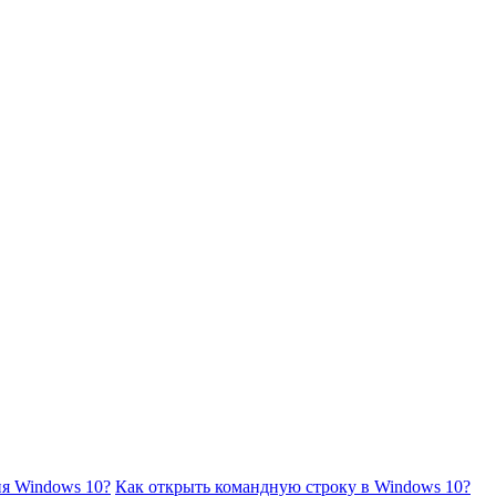
Р
0
(
Ч
я Windows 10?
Как открыть командную строку в Windows 10?