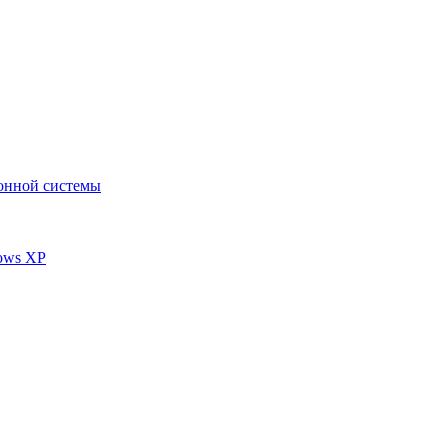
ионной системы
dows XP