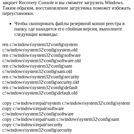
закроет Recovery Console и вы сможете загрузить Windows.
Таким образом, восстановление загрузчика поможет избежать
переустановки.
Чтобы скопировать файлы резервной копии реестра в
папку, где находится его сбойная версия, выполните
следующие команды:
ren c:\windows\system32\config\system
c:\windows\system32\config\system.old
ren c:\windows\system32\config\software
c:\windows\system32\config\software.old
ren c:\windows\system32\config\sam
c:\windows\system32\config\sam.old
ren c:\windows\system32\config\security
c:\windows\system32\config\security.old
ren c:\windows\system32\config\default
c:\windows\system32\config\default.old
copy c:\windows\repair\system c:\windows\system32\config\system
copy c:\windows\repair\software
c:\windows\system32\config\software
copy c:\windows\repair\sam c:\windows\system32\config\sam
copy c:\windows\repair\security
c:\windows\system32\config\security