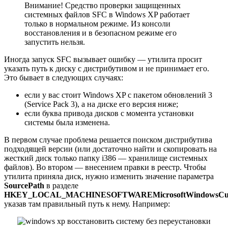
Внимание! Средство проверки защищенных
системных файлов SFC в Windows XP работает
только в нормальном режиме. Из консоли
восстановления и в безопасном режиме его
запустить нельзя.
Иногда запуск SFC вызывает ошибку — утилита просит
указать путь к диску с дистрибутивом и не принимает его.
Это бывает в следующих случаях:
если у вас стоит Windows XP с пакетом обновлений 3
(Service Pack 3), а на диске его версия ниже;
если буква привода дисков с момента установки
системы была изменена.
В первом случае проблема решается поиском дистрибутива
подходящей версии (или достаточно найти и скопировать на
жесткий диск только папку i386 — хранилище системных
файлов). Во втором — внесением правки в реестр. Чтобы
утилита приняла диск, нужно изменить значение параметра
SourcePath
в разделе
HKEY_LOCAL_MACHINESOFTWAREMicrosoftWindowsCurre
указав там правильный путь к нему. Например: