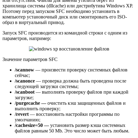
или отсутствия. Файлы для замены утилита берет из
хранилища системы (dllcache) или дистрибутива Windows XP.
Поэтому перед запуском SFC необходимо установить в
компьютер установочный диск или смонтировать его ISO-
образ в виртуальный привод.
Запуск SFC производится из командной строки с одним из
параметров, например:
Значение параметров SFC
/scannow
— произвести проверку системных файлов
сейчас;
/scanonce
— проверка должна быть проведена после
следующей загрузки системы;
/scanboot
— выполнять проверку файлов при каждой
загрузке;
/purgecache —
очистить кэш защищенных файлов и
выполнить проверку;
/revert
— восстановить настройки программы по
умолчанию;
/cachesize=50 —
установить размер кэша системных
файлов равным 50 Mb. Это число может быть любым.