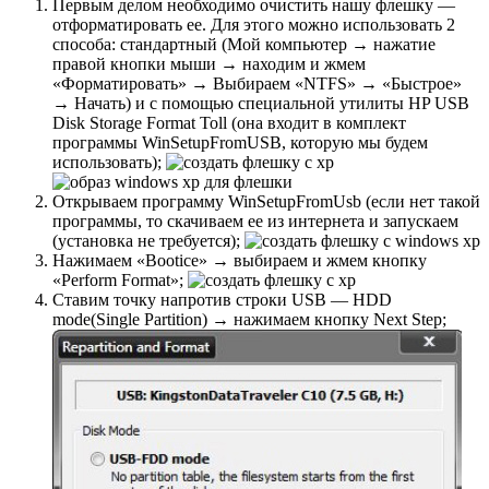
Первым делом необходимо очистить нашу флешку —
отформатировать ее. Для этого можно использовать 2
способа: стандартный (Мой компьютер → нажатие
правой кнопки мыши → находим и жмем
«Форматировать» → Выбираем «NTFS» → «Быстрое»
→ Начать) и с помощью специальной утилиты HP USB
Disk Storage Format Toll (она входит в комплект
программы WinSetupFromUSB, которую мы будем
использовать);
Открываем программу WinSetupFromUsb (если нет такой
программы, то скачиваем ее из интернета и запускаем
(установка не требуется);
Нажимаем «Bootice» → выбираем и жмем кнопку
«Perform Format»;
Ставим точку напротив строки USB — HDD
mode(Single Partition) → нажимаем кнопку Next Step;