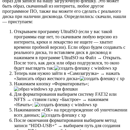
образ для записи на нашу загрузочную флешку. Это может
быть образ, скачанный из интернета, любое другое
программное ПО, также вы можете его сделать с реального
диска при наличии дисковода. Определились: скачали, нашли
— приступаем:
Открываем программу UltraISO (если у вас такой
программы еще нет, то скачиваем любую версию из
интернета, креки и лекарство не ищите — хватит
времени пробной версии). Если образ будем создавать с
реального диска, то вставляем диск в дисковод и
нажимаем в программе UltraISO на Файл → Открыть.
После того, как диск или образ подгрузился, то окно
будет выглядеть так:
Теперь нам нужно зайти в «Самозагрузка» → нажать
«Записать образ жесткого диска»
Нажимаем кнопку «Форматировать»;
Для форматирования выбираем систему FAT32 или
NFTS → ставим галку «Быстрое» → нажимаем
«Начать»;
Нажиманием «ОК» на предупреждение об уничтожении
всех данных;
После окончания форматирования выбираем метод
записи “HDD-USB+” → выбираем путь для создания