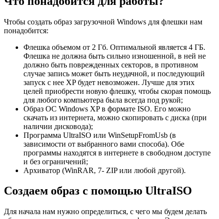
Что понадобится для работы?
Чтобы создать образ загрузочной Windows для флешки нам
понадобится:
Флешка объемом от 2 Гб. Оптимальной является 4 ГБ.
Флешка не должна быть сильно изношенной, в ней не
должно быть поврежденных секторов, в противном
случае запись может быть неудачной, и последующий
запуск с нее XP будет невозможен. Лучше для этих
целей приобрести новую флешку, чтобы скорая помощь
для любого компьютера была всегда под рукой;
Образ ОС Windows XP в формате ISO. Его можно
скачать из интернета, можно скопировать с диска (при
наличии дисковода);
Программа UltraISO или WinSetupFromUsb (в
зависимости от выбранного вами способа). Обе
программы находятся в интернете в свободном доступе
и без ограничений;
Архиватор (WinRAR, 7- ZIP или любой другой).
Создаем образ с помощью UltraISO
Для начала нам нужно определиться, с чего мы будем делать