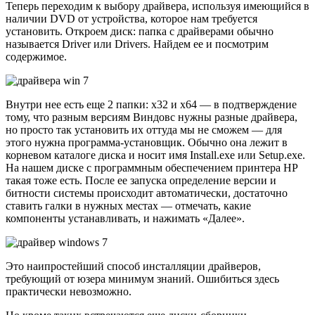
Теперь переходим к выбору драйвера, используя имеющийся в
наличии DVD от устройства, которое нам требуется
установить. Откроем диск: папка с драйверами обычно
называется Driver или Drivers. Найдем ее и посмотрим
содержимое.
Внутри нее есть еще 2 папки: х32 и x64 — в подтверждение
тому, что разным версиям Виндовс нужны разные драйвера,
но просто так установить их оттуда мы не сможем — для
этого нужна программа-установщик. Обычно она лежит в
корневом каталоге диска и носит имя Install.exe или Setup.exe.
На нашем диске с программным обеспечением принтера HP
такая тоже есть. После ее запуска определение версии и
битности системы происходит автоматически, достаточно
ставить галки в нужных местах — отмечать, какие
компоненты устанавливать, и нажимать «Далее».
Это наипростейший способ инсталляции драйверов,
требующий от юзера минимум знаний. Ошибиться здесь
практически невозможно.