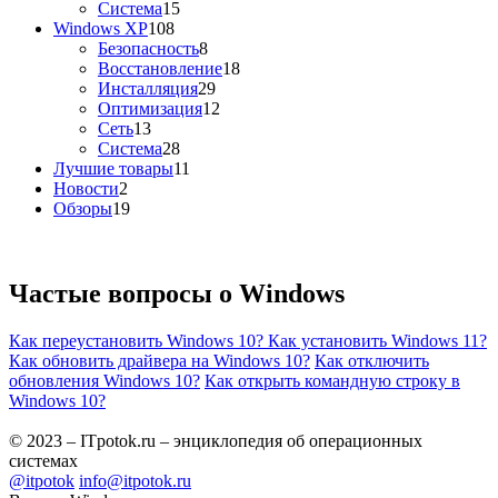
Система
15
Windows XP
108
Безопасность
8
Восстановление
18
Инсталляция
29
Оптимизация
12
Сеть
13
Система
28
Лучшие товары
11
Новости
2
Обзоры
19
Частые вопросы о
Windows
Как переустановить Windows 10?
Как установить Windows 11?
Как обновить драйвера на Windows 10?
Как отключить
обновления Windows 10?
Как открыть командную строку в
Windows 10?
© 2023 – ITpotok.ru – энциклопедия об операционных
системах
@itpotok
info@itpotok.ru