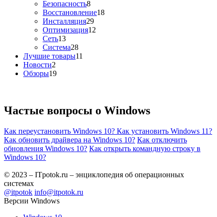
Безопасность
8
Восстановление
18
Инсталляция
29
Оптимизация
12
Сеть
13
Система
28
Лучшие товары
11
Новости
2
Обзоры
19
Частые вопросы о
Windows
Как переустановить Windows 10?
Как установить Windows 11?
Как обновить драйвера на Windows 10?
Как отключить
обновления Windows 10?
Как открыть командную строку в
Windows 10?
© 2023 – ITpotok.ru – энциклопедия об операционных
системах
@itpotok
info@itpotok.ru
Версии Windows