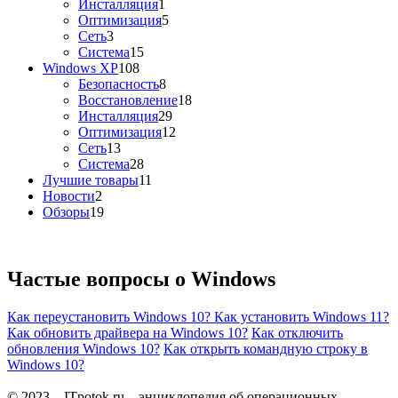
Инсталляция
1
Оптимизация
5
Сеть
3
Система
15
Windows XP
108
Безопасность
8
Восстановление
18
Инсталляция
29
Оптимизация
12
Сеть
13
Система
28
Лучшие товары
11
Новости
2
Обзоры
19
Частые вопросы о
Windows
Как переустановить Windows 10?
Как установить Windows 11?
Как обновить драйвера на Windows 10?
Как отключить
обновления Windows 10?
Как открыть командную строку в
Windows 10?
© 2023 – ITpotok.ru – энциклопедия об операционных