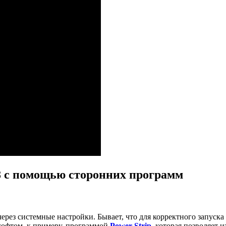
8 с помощью сторонних программ
ерез системные настройки. Бывает, что для корректного запуска
софтом, к примеру, программой
Power Strip
, которая позволяет 