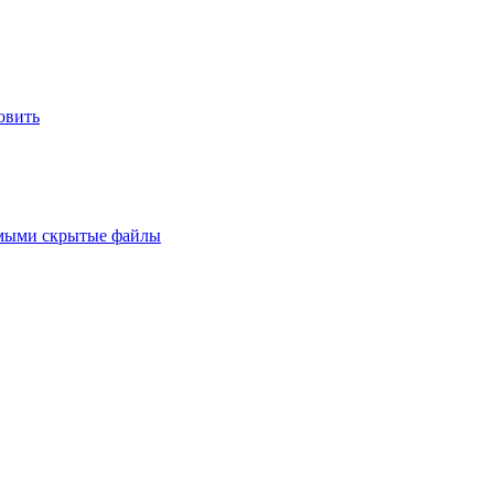
овить
имыми скрытые файлы