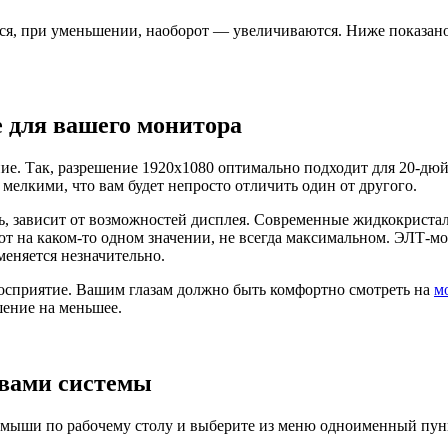
я, при уменьшении, наоборот — увеличиваются. Ниже показано,
 для вашего монитора
ние. Так, разрешение 1920х1080 оптимально подходит для 20-д
 мелкими, что вам будет непросто отличить один от другого.
ть, зависит от возможностей дисплея. Современные жидкокрист
т на каком-то одном значении, не всегда максимальном. ЭЛТ-м
еняется незначительно.
восприятие. Вашим глазам должно быть комфортно смотреть на
м
шение на меньшее.
твами системы
 мыши по рабочему столу и выберите из меню одноименный пун