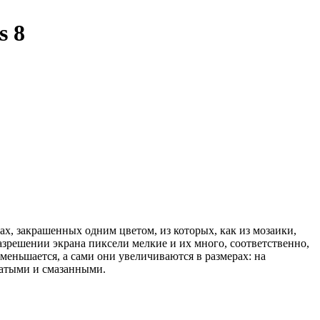
s 8
х, закрашенных одним цветом, из которых, как из мозаики,
азрешении экрана пиксели мелкие и их много, соответственно,
еньшается, а сами они увеличиваются в размерах: на
чатыми и смазанными.