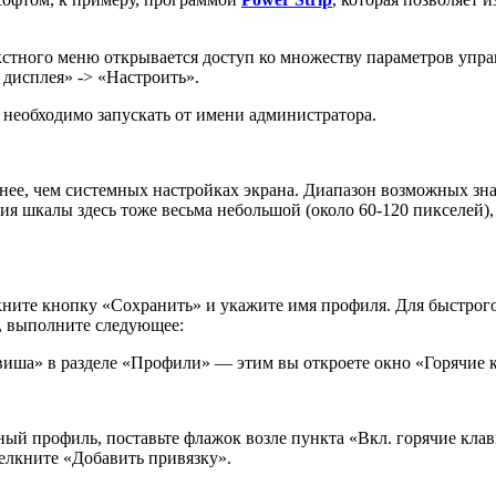
нтекстного меню открывается доступ ко множеству параметров уп
дисплея» -> «Настроить».
p необходимо запускать от имени администратора.
ьнее, чем системных настройках экрана. Диапазон возможных зна
ия шкалы здесь тоже весьма небольшой (около 60-120 пикселей)
кните кнопку «Сохранить» и укажите имя профиля. Для быстро
ь, выполните следующее:
иша» в разделе «Профили» — этим вы откроете окно «Горячие 
ый профиль, поставьте флажок возле пункта «Вкл. горячие кла
елкните «Добавить привязку».