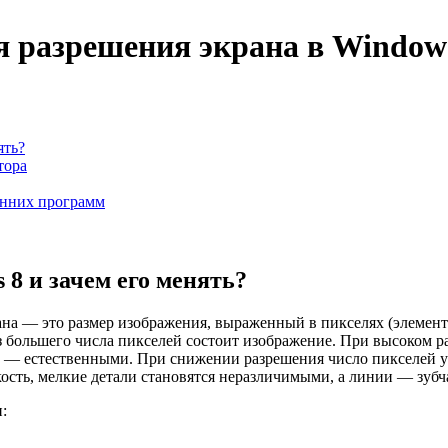
я разрешения экрана в Window
ять?
тора
онних программ
 8 и зачем его менять?
на — это размер изображения, выраженный в пикселях (элемента
з большего числа пикселей состоит изображение. При высоком р
а — естественными. При снижении разрешения число пикселей ум
ткость, мелкие детали становятся неразличимыми, а линии — зуб
: