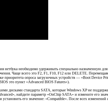
ия нетбука необходимо удерживать специально назначенную для э
ючения. Чаще всего это F2, F1, F10, F12 или DELETE. Перемещая
ке приоритета опроса загрузочных устройств — «Boot Device Prio
IOS это пункт «Advanced BIOS Fatures»).
ими дисками стандарта SATA, которые Windows XP не поддержив
vanced», найдите параметр «OnChip SATA» и измените его знач
и установить его значение: «Compatible». После всех изменений 