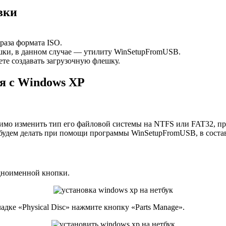
вки
раза формата ISO.
шки, в данном случае — утилиту WinSetupFromUSB.
те создавать загрузочную флешку.
я с Windows XP
имо изменить тип его файловой системы на NTFS или FAT32, про
 будем делать при помощи программы WinSetupFromUSB, в состав
дноименной кнопки.
адке «Physical Disc» нажмите кнопку «Parts Manage».