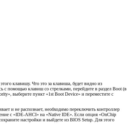
того клавишу. Что это за клавиша, будет видно из
сь с помощью клавиш со стрелками, перейдите в раздел Boot (в
rity», выберите пункт «1st Boot Device» и переместите с
ает и не распознает, необходимо переключить контроллер
ение с «IDE-AHCI» на «Native IDE». Если опция «OnChip
сохраните настройки и выйдете из BIOS Setup. Для этого