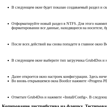
В следующем окне будет показан создаваемый раздел и ско
Отформатируйте новый раздел в NTFS. Для этого нажмите 
форматировании все данные, находящиеся на носителе, б
После всех действий вы снова попадете в главное окно B
В следующем окне выберите тип загрузчика Grub4Dos и на
Далее откроется окно настроек конфигурации. Здесь ничег
Во вновь открывшемся окна BootIce нажмите «Progress PB
Отметьте Grub4Dos и нажмите «Install/Config». В следую
Копирование дистрибутива на флешку. Тестирова