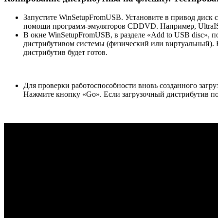
Запустите WinSetupFromUSB. Установите в привод диск с
помощи программ-эмуляторов CDDVD. Например, UltraISO,
В окне WinSetupFromUSB, в разделе «Add to USB disc», 
дистрибутивом системы (физический или виртуальный). 
дистрибутив будет готов.
Для проверки работоспособности вновь созданного загр
Нажмите кнопку «Go». Если загрузочный дистрибутив по