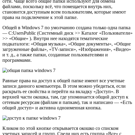
сети. Чаще всего общие папки используют для обмена
файлами, поскольку всё, что помещается внутрь них,
становится доступным всем пользователям, которые имеют
права на подключение к этой папке.
Общей в Windows 7 по умолчанию создана только одна папка
— C:UsersPublic (Системный диск >> Каталог «Пользователи»
>> «Общие» ). Внутри нее находятся тематические
подкаталоги: «Общая музыка», «Общие документы», «Общие
загруженные файлы», «TV-записи», «Изображения», «Видео»
и т. д., а также папки, созданные пользователями и
программами.
Равные права на доступ к общей папке имеют все учетные
записи данного компьютера. В этом можно убедиться, если
раскрыть ее свойства и перейти на вкладку «Доступ». В
верхней части окошка, там, где упоминается общий доступ к
сетевым ресурсам (файлам и папкам), так и написано — «Есть
общий доступ» и активна одноименная кнопка.
Кликом по этой кнопке открывается окошко со списком
учетных записей и групп. Среди них есть группа «Все» с