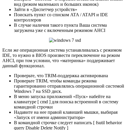
вид (режим маленьких и больших иконок)
Зайти в «Диспетчер устройств»
Поискать пункт со списком ATA / ATAPI и IDE
контроллеров
В случае наличия такого пункта Ваша система
загружена уже с включенным режимом AHCI
Если же операционная система устанавливалась с режимом
IDE, то нужно в BIOS произвести переключение на режим
AHCI, при том условии, что «материнка» поддерживает
данный функционал.
Проверьте, что TRIM-поддержка активирована
Проверьте TRIM, чтобы команды режима
гарантированно отправлялись операционной системой
Windows 7 на SSD диск.
В меню запуска приложений «Пуск» набейте на
клавиатуре [ cmd ] для поиска встроенной в систему
командной строчки
Надавите на нее правой клавишей мышки, выбирая
«Запуск от имени администратора»
В командной строчке следует написать [ fsutil behavior
query Disable Delete Notify ]