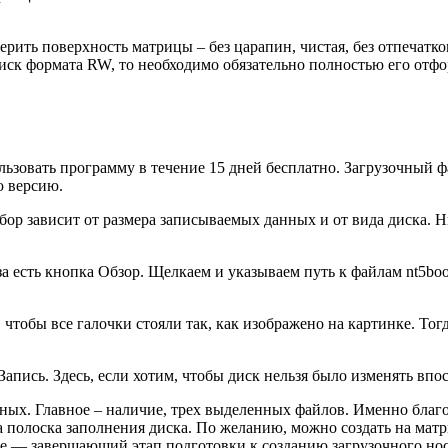
рить поверхность матрицы – без царапин, чистая, без отпечатко
 диск формата RW, то необходимо обязательно полностью его от
льзовать программу в течение 15 дней бесплатно. Загрузочный ф
ю версию.
 зависит от размера записываемых данных и от вида диска. Ни
а есть кнопка Обзор. Щелкаем и указываем путь к файлам nt5boo
, чтобы все галочки стояли так, как изображено на картинке. То
апись. Здесь, если хотим, чтобы диск нельзя было изменять впо
ных. Главное – наличие, трех выделенных файлов. Именно благ
 полоска заполнения диска. По желанию, можно создать на ма
ее — завершающий этап подготовки к созданию загрузочного нос