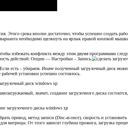
рсия. Этого срока вполне достаточно, чтобы успешно создать ра
 варианта необходимо щелкнуть на ярлык правой кнопкой мышки
 чтобы избежать конфликта между этим двумя программами следу
ность действий: Опции — Настройки – Запись.
. Если есть – убираем. Иначе полученный загрузочный диск мож
 рабочей установки успешно состоялось.
мозагружаемый, значит, создание загрузочного диска состоится, 
рать привод, метод записи (Disc-at-once), скорость и установит
я матрицы. От этого зависит глубина прожига, загрузка процес