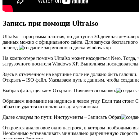
Запись при помощи UltraIso
UltraIso – программа платная, но доступна 30-дневная демо-ве
данных можно с официального сайта. Для запуска бесплатного
период.
На компьютере помимо UltraIso может находиться Nero. Тогда,
загрузочного носителя Windows XP. Выполняем последователь
Здесь в отмеченном на картинке поле не должно быть галочки
Открыть – ISO файл. Указываем путь к данным, чтобы создание
Выбрав файл, щелкаем Открыть. Появляется окошко:
Обращаем внимание на надпись в левом углу. Если там стоит Са
образ не удастся использовать для установки.
Далее следуем по пути: Инструменты – Записать Образ
Откроется диалоговое окно настроек, в котором необходимо выб
Необходимо устанавливать минимально разрешенную скорость дл
нажимаем Записать.