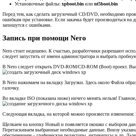
Установочные файлы:
xpboot.bin
или
nt5boot.bin
Перед тем, как сделать загрузочный CD/DVD, необходимо прове
ошибкам при установке. Если закачка будет производиться на
запишутся с ошибками.
Запись при помощи Nero
Nero стоит недешево. К счастью, разработчики разрешают испо
следует запустить от имени администратора и выбрать пробну
В Nero следует открыть DVD-ROM/CD-ROM (Boot) проект. Выбор
В Nero нажимаем на вкладку Загрузки. Здесь около Файла образ
галочку.
Во вкладке ISO (показана ниже) ничего менять нельзя! Главное
Следующая вкладка, на которой можно произвести изменения: З
Щелкаем на кнопку Новый и появляется окошко с выбором дан
Перетаскиваем выбранные необходимые данные. Внизу указана
обеспечением – графические редакторы, антивирусы и др. Дал