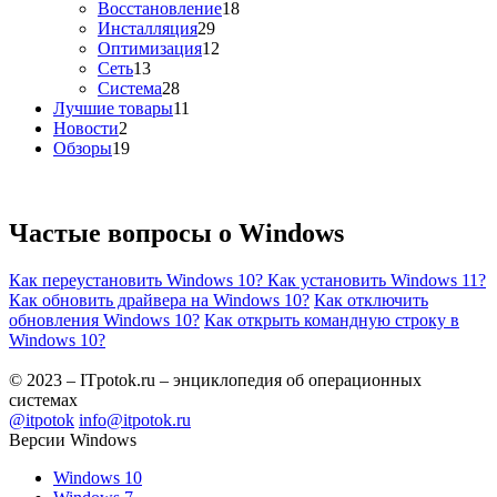
Восстановление
18
Инсталляция
29
Оптимизация
12
Сеть
13
Система
28
Лучшие товары
11
Новости
2
Обзоры
19
Частые вопросы о
Windows
Как переустановить Windows 10?
Как установить Windows 11?
Как обновить драйвера на Windows 10?
Как отключить
обновления Windows 10?
Как открыть командную строку в
Windows 10?
© 2023 – ITpotok.ru – энциклопедия об операционных
системах
@itpotok
info@itpotok.ru
Версии Windows
Windows 10