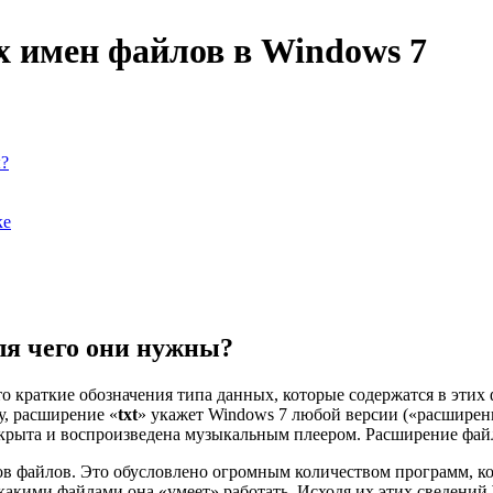
х имен файлов в Windows 7
ы?
ке
ля чего они нужны?
 краткие обозначения типа данных, которые содержатся в этих 
, расширение «
txt
» укажет Windows 7 любой версии («расширенн
ткрыта и воспроизведена музыкальным плеером. Расширение файла
ов файлов. Это обусловлено огромным количеством программ, к
с какими файлами она «умеет» работать. Исходя их этих сведен