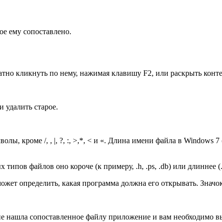
ое ему сопоставлено.
тно кликнуть по нему, нажимая клавишу F2, или раскрыть конт
 удалить старое.
, кроме /, , |, ?, :, >,*, < и «. Длина имени файла в Windows 
ипов файлов оно короче (к примеру, .h, .ps, .db) или длиннее (.to
ожет определить, какая программа должна его открывать. Значок
не нашла сопоставленное файлу приложение и вам необходимо в