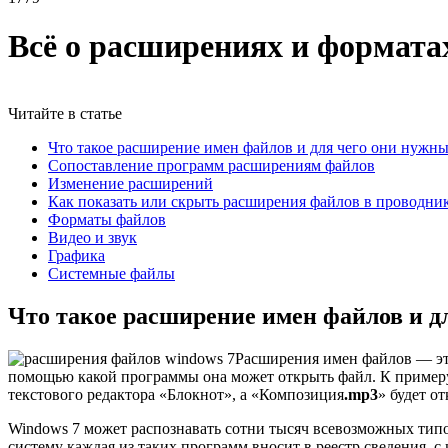
Всё о расширениях и формата
Читайте в статье
Что такое расширение имен файлов и для чего они нужн
Сопоставление программ расширениям файлов
Изменение расширений
Как показать или скрыть расширения файлов в проводни
Форматы файлов
Видео и звук
Графика
Системные файлы
Что такое расширение имен файлов и д
Расширения имен файлов — это
помощью какой программы она может открыть файл. К примеру
текстового редактора «Блокнот», а «Композиция
.mp3
» будет о
Windows 7 может распознавать сотни тысяч всевозможных тип
систему каждая из таких программ вносит в реестр сведения, 