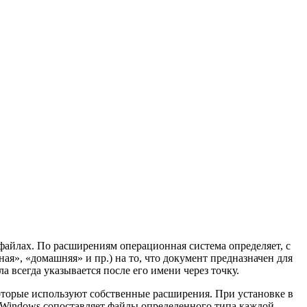
файлах. По расширениям операционная система определяет, с
ая», «домашняя» и пр.) на то, что документ предназначен для
 всегда указывается после его имени через точку.
оторые используют собственные расширения. При установке в
ий Windows сопоставляет файлы определенного типа каждой