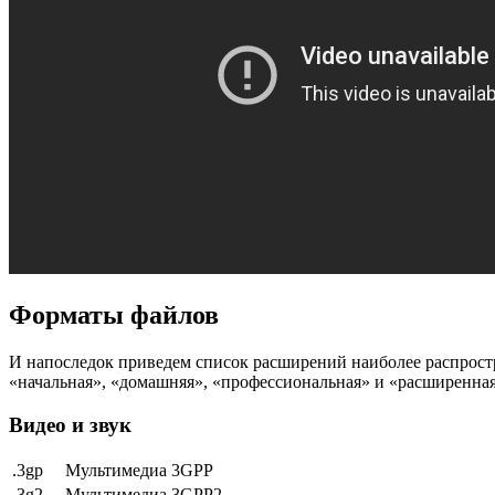
Форматы файлов
И напоследок приведем список расширений наиболее распрост
«начальная», «домашняя», «профессиональная» и «расширенная
Видео и звук
.3gp
Мультимедиа 3GPP
.3g2
Мультимедиа 3GPP2